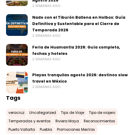
Agosto 2026
2 SEMANAS AGO
Nado con el Tiburón Ballena en Holbox: Guía
Definitiva y Sustentable para el Cierre de
Temporada 2026
2 SEMANAS AGO
Feria de Huamantla 2026: Guía completa,
fechas y hoteles
2 SEMANAS AGO
Playas tranquilas agosto 2026: destinos slow
travel en México
2 SEMANAS AGO
Tags
veracruz
Uncategorized
Tips de Viaje
Tipo de viajero
Temporadas y eventos
Riviera Maya
Reconocimientos
Puerto Vallarta
Puebla
Promociones MexVax