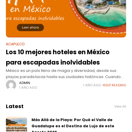
ACAPULCO
Los 10 mejores hoteles en México
para escapadas inolvidables
México es un país lleno de magia y diversidad, desde sus
playas paradisíacas hasta sus ciudades históricas. Cuando
se trata de planificar una escapada inolvidable, elegir el hotel
ADMIN
1 AÑO AGO
KEEP READING
1 AÑO AGO
adecuado puede
Latest
View All
Más Allá de la Playa: Por Qué el Valle de
Guadalupe es el Destino de Lujo de este