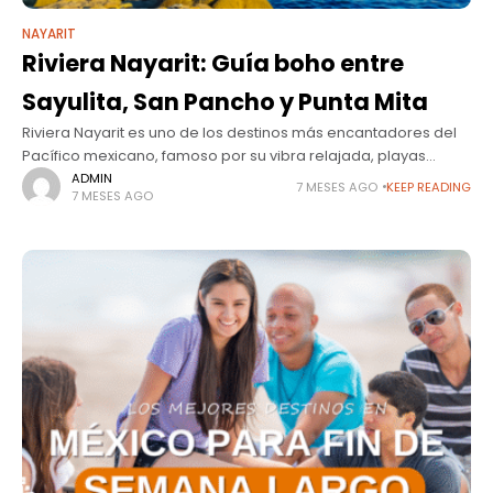
NAYARIT
Riviera Nayarit: Guía boho entre
Sayulita, San Pancho y Punta Mita
Riviera Nayarit es uno de los destinos más encantadores del
Pacífico mexicano, famoso por su vibra relajada, playas
naturales y espíritu bohemio. A diferencia de otros destinos
ADMIN
7 MESES AGO
KEEP READING
7 MESES AGO
más urbanos, aquí