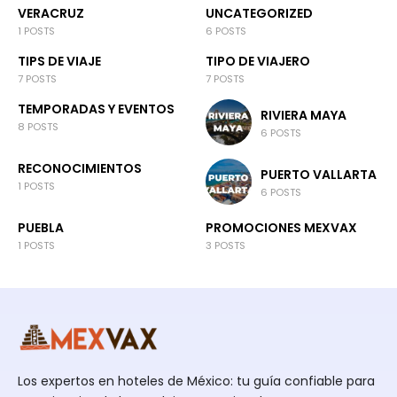
VERACRUZ
UNCATEGORIZED
1 POSTS
6 POSTS
TIPS DE VIAJE
TIPO DE VIAJERO
7 POSTS
7 POSTS
TEMPORADAS Y EVENTOS
RIVIERA MAYA
8 POSTS
6 POSTS
RECONOCIMIENTOS
PUERTO VALLARTA
1 POSTS
6 POSTS
PUEBLA
PROMOCIONES MEXVAX
1 POSTS
3 POSTS
Los expertos en hoteles de México: tu guía confiable para