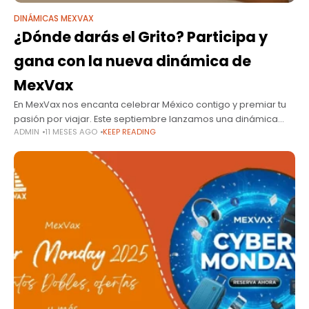
DINÁMICAS MEXVAX
¿Dónde darás el Grito? Participa y
gana con la nueva dinámica de
MexVax
En MexVax nos encanta celebrar México contigo y premiar tu
pasión por viajar. Este septiembre lanzamos una dinámica
ADMIN
11 MESES AGO
KEEP READING
especial para que vivas las fiestas patrias con premios,
puntos y más