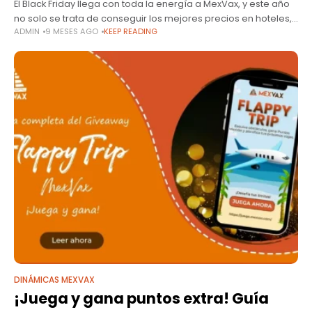
El Black Friday llega con toda la energía a MexVax, y este año
no solo se trata de conseguir los mejores precios en hoteles,
ADMIN
9 MESES AGO
KEEP READING
sino también de acumular más beneficios
DINÁMICAS MEXVAX
¡Juega y gana puntos extra! Guía