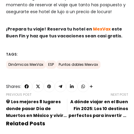
momento de reservar el viaje que tanto has pospuesto y
asegurarte ese hotel de lujo a un precio de locura!
¡Prepara tu viaje!
Reserva tu hotel en
MexVax
este
Buen Fin y haz que tus vacaciones sean casi gratis.
TAGS:
Dinámicas MexVax
ESP
Puntos dobles Mexvax
Shares:
PREVIOUS POST
NEXT POST
💀 Los mejores 8 lugares
A dónde viajar en el Buen
donde pasar Día de
Fin 2025: Los 10 destinos
Muertos en México y vivir
perfectos para invertir tu
la tradición
ahorro
Related Posts