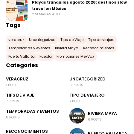
Playas tranquilas agosto 2026: destinos slow
travel en México
2 SEMANAS AGO
Tags
veracruz
Uncategorized
Tips de Viaje
Tipo de viajero
Temporadas y eventos
Riviera Maya
Reconocimientos
Puerto Vallarta
Puebla
Promociones MexVax
Categories
VERACRUZ
UNCATEGORIZED
1 POSTS
6 POSTS
TIPS DE VIAJE
TIPO DE VIAJERO
7 POSTS
7 POSTS
TEMPORADAS Y EVENTOS
RIVIERA MAYA
8 POSTS
6 POSTS
RECONOCIMIENTOS
PUERTO VALLARTA