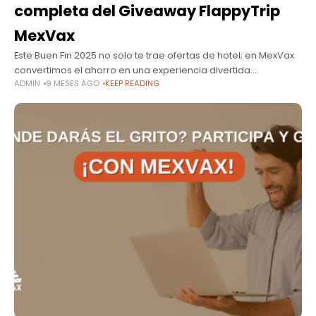
completa del Giveaway FlappyTrip
MexVax
Este Buen Fin 2025 no solo te trae ofertas de hotel; en MexVax
convertimos el ahorro en una experiencia divertida.
ADMIN
9 MESES AGO
KEEP READING
Presentamos el FlappyTrip Challenge, un minijuego donde tu
habilidad se