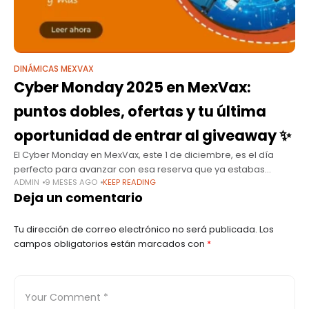
DINÁMICAS MEXVAX
Cyber Monday 2025 en MexVax:
puntos dobles, ofertas y tu última
oportunidad de entrar al giveaway ✨
El Cyber Monday en MexVax, este 1 de diciembre, es el día
perfecto para avanzar con esa reserva que ya estabas
ADMIN
9 MESES AGO
KEEP READING
considerando. Además de tarifas especiales en hoteles
Deja un comentario
seleccionados, este
Tu dirección de correo electrónico no será publicada.
Los
campos obligatorios están marcados con
*