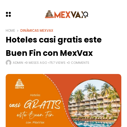
HOME
DINÁMICAS MEXVAX
Hoteles casi gratis este
Buen Fin con MexVax
ADMIN
9 MESES AGO
757 VIEWS
0 COMMENTS