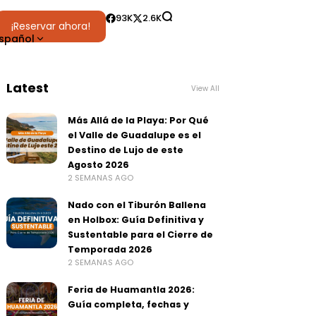
93K
2.6K
¡Reservar ahora!
spañol
Latest
View All
Más Allá de la Playa: Por Qué
el Valle de Guadalupe es el
Destino de Lujo de este
Agosto 2026
2 SEMANAS AGO
Nado con el Tiburón Ballena
en Holbox: Guía Definitiva y
Sustentable para el Cierre de
Temporada 2026
2 SEMANAS AGO
Feria de Huamantla 2026:
Guía completa, fechas y