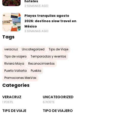
hoteles
2 SEMANAS AGO
Playas tranquilas agosto
2026: destinos slow travel en
México
2 SEMANAS AGO
Tags
veracruz
Uncategorized
Tips de Viaje
Tipo de viajero
Temporadas y eventos
Riviera Maya
Reconocimientos
Puerto Vallarta
Puebla
Promociones MexVax
Categories
VERACRUZ
UNCATEGORIZED
1 POSTS
6 POSTS
TIPS DE VIAJE
TIPO DE VIAJERO