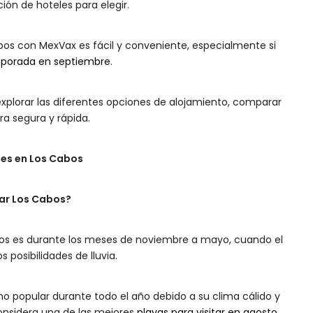
ón de hoteles para elegir.
abos con MexVax es fácil y conveniente, especialmente si
emporada en septiembre
.
explorar las diferentes opciones de alojamiento, comparar
ra segura y rápida.
les en Los Cabos
tar Los Cabos?
bos es durante los meses de noviembre a mayo, cuando el
posibilidades de lluvia.
o popular durante todo el año debido a su clima cálido y
onsidera una de las mejores
playas para visitar en agosto
.