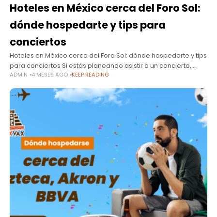
Hoteles en México cerca del Foro Sol:
dónde hospedarte y tips para
conciertos
Hoteles en México cerca del Foro Sol: dónde hospedarte y tips
para conciertos Si estás planeando asistir a un concierto,
ADMIN
4 MESES AGO
KEEP READING
festival o evento masivo en la Ciudad de México,
seguramente