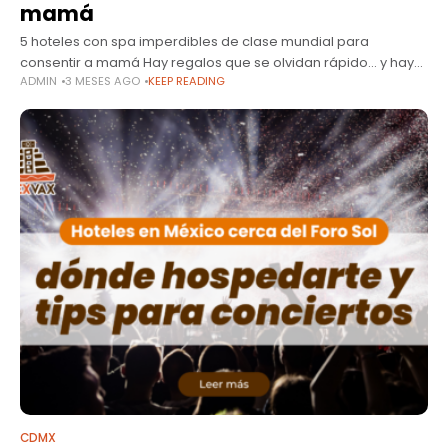
mamá
5 hoteles con spa imperdibles de clase mundial para
consentir a mamá Hay regalos que se olvidan rápido… y hay
ADMIN
3 MESES AGO
KEEP READING
experiencias que se convierten en recuerdos para toda la
vida.
CDMX