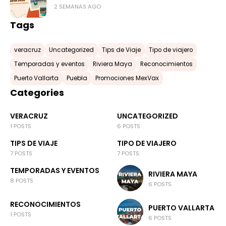
2 SEMANAS AGO
Tags
veracruz
Uncategorized
Tips de Viaje
Tipo de viajero
Temporadas y eventos
Riviera Maya
Reconocimientos
Puerto Vallarta
Puebla
Promociones MexVax
Categories
VERACRUZ
UNCATEGORIZED
1 POSTS
6 POSTS
TIPS DE VIAJE
TIPO DE VIAJERO
7 POSTS
7 POSTS
TEMPORADAS Y EVENTOS
RIVIERA MAYA
8 POSTS
6 POSTS
RECONOCIMIENTOS
PUERTO VALLARTA
1 POSTS
6 POSTS