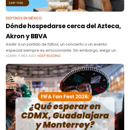
DESTINOS EN MÉXICO
Dónde hospedarse cerca del Azteca,
Akron y BBVA
Asistir a un partido de fútbol, un concierto o un evento
especial siempre es emocionante. Sin embargo, elegir un
ADMIN
1 MES AGO
KEEP READING
hotel lejos del estadio puede convertir una experiencia
inolvidable en varias