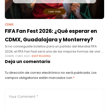
CDMX
FIFA Fan Fest 2026: ¿Qué esperar en
CDMX, Guadalajara y Monterrey?
Si no conseguiste boletos para un partido del Mundial FIFA
2026, el FIFA Fan Fest será una de las mejores formas de vivir el
ADMIN
1 MES AGO
KEEP READING
torneo. Miles de aficionados se reunirán
Deja un comentario
Tu dirección de correo electrónico no será publicada.
Los
campos obligatorios están marcados con
*